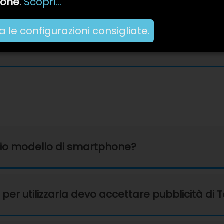
zione
.
Scopri...
uisizione delle fotografie dei miei documenti
 le configurazioni consigliate.
ro?
mio modello di smartphone?
r utilizzarla devo accettare pubblicità di T