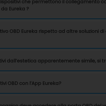
dispositivi che permettono il collegamento co
a da Eureka ?
itivo OBD Eureka rispetto ad altre soluzioni di
tivi dall’estetica apparentemente simile, si t
sitivi OBD con l’App Eureka?
canico deve accedere alla porta OBD del veic