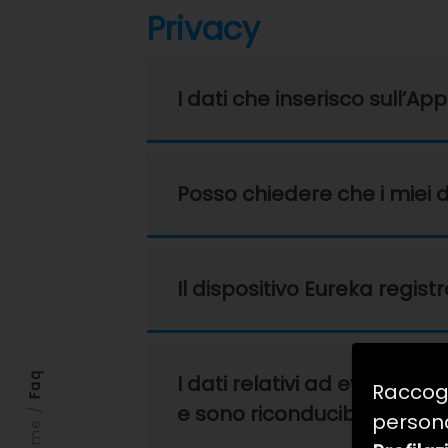
Privacy
I dati che inserisco sull’Ap
Posso chiedere che i miei 
Il dispositivo Eureka regist
Faq
I dati relativi ad eventual
Raccogl
/
e sono riconducibili all’Ute
persona
Home