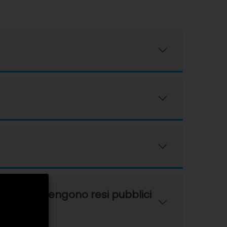
mi, ecc., vengono resi pubblici