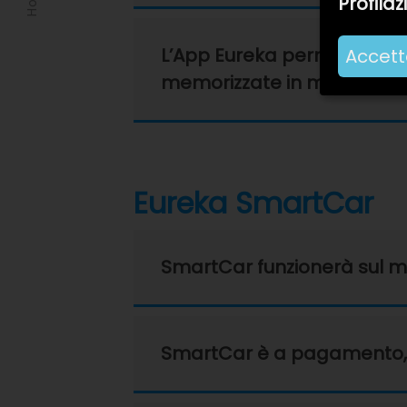
Profila
L’App Eureka permette l’acq
Accetta
memorizzate in modo sicu
Eureka SmartCar
SmartCar funzionerà sul 
SmartCar è a pagamento, pe