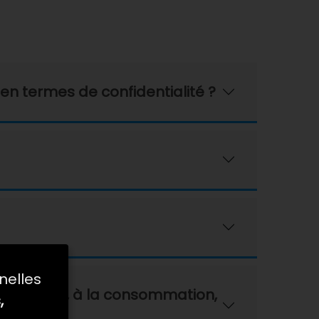
 en termes de confidentialité ?
nelles
 véhicule, à la consommation,
,
r ?