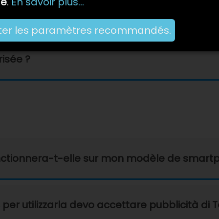
ge
.
En savoir plus...
ter les paramètres recommandés.
et de prendre des photos de mes documents,
isée ?
nctionnera-t-elle sur mon modèle de smart
r utilizzarla devo accettare pubblicità di T