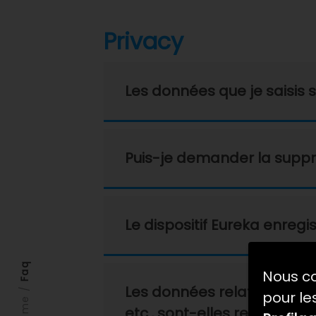
Privacy
Les données que je saisis s
Puis-je demander la supp
Le dispositif Eureka enreg
Faq
Nous co
/
Les données relatives à d
pour les
Home
etc., sont-elles rendues pub