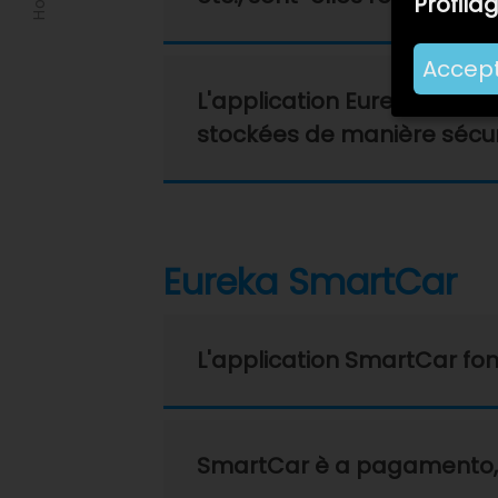
Profila
Accep
L'application Eureka perm
stockées de manière sécur
Eureka SmartCar
L'application SmartCar fo
SmartCar è a pagamento, pe