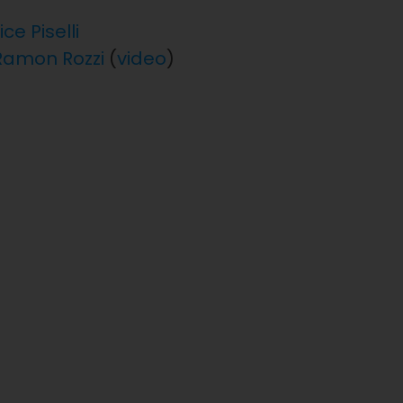
ce Piselli
 Ramon Rozzi
(
video
)