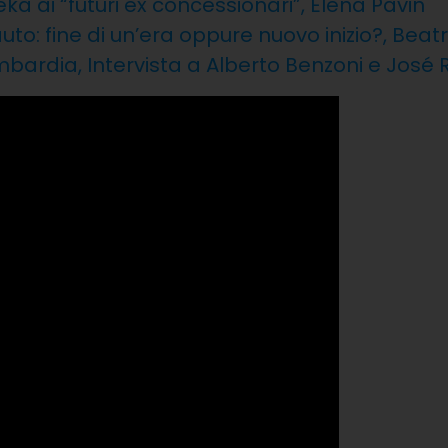
ka ai “futuri ex concessionari”, Elena Pavin
o: fine di un’era oppure nuovo inizio?, Beatri
mbardia, Intervista a Alberto Benzoni e José