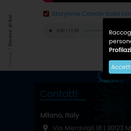
Storytime Canale Italia Lo
Dicono di Noi
Raccogl
persona
Profila
/
Home
Accetta
Contatti
Milano, Italy
Via Meravigli 18 | 20123 