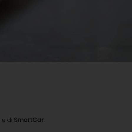
a
e di
SmartCar
: