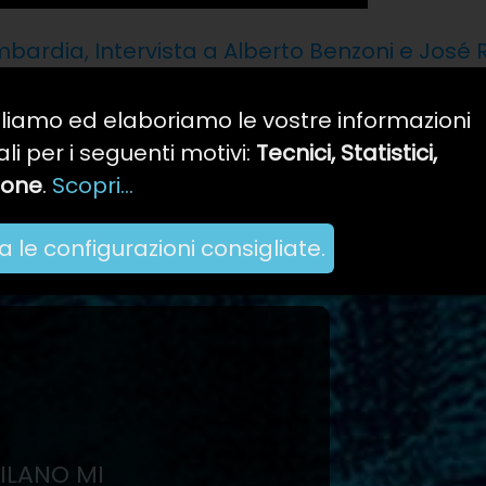
mbardia, Intervista a Alberto Benzoni e José
iamo ed elaboriamo le vostre informazioni
li per i seguenti motivi:
Tecnici, Statistici,
zione
.
Scopri...
 le configurazioni consigliate.
MILANO MI