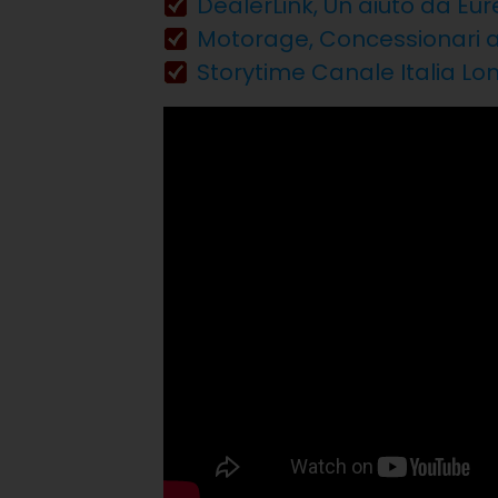
DealerLink, Un aiuto da Eure
Motorage, Concessionari aut
Storytime Canale Italia Lo