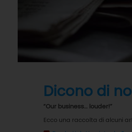
Dicono di no
“Our business… louder!”
Ecco una raccolta di alcuni art