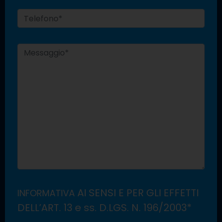
AI SENSI E PER GLI EFFETTI
INFORMATIVA
DELL’ART. 13 e ss. D.LGS. N. 196/2003*