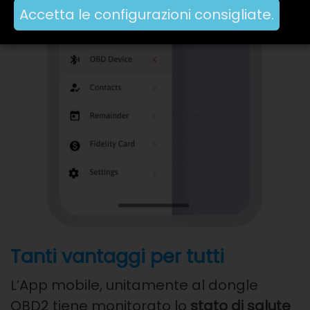
Accetta le configurazioni consigliate.
Tanti vantaggi per tutti
L’App mobile, unitamente al dongle
OBD2 tiene
monitorato lo
stato di salute