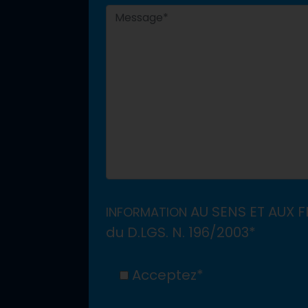
AU SENS ET AUX FI
INFORMATION
du D.LGS. N. 196/2003*
Acceptez*