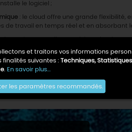
stalle le logiciel ;
omique
: le cloud offre une grande flexibilité,
de travail en temps réel et en absorbant les p
loud se prête naturellement à la redondance e
tomatique et des SLA stricts en cas d’inter
llectons et traitons vos informations person
 finalités suivantes :
Techniques, Statistiques
er des solutions cloud de pointe grâce à des
ge
.
En savoir plus...
 tels que Google et Amazon, et un accompag
lus complexes.
ter les paramètres recommandés.