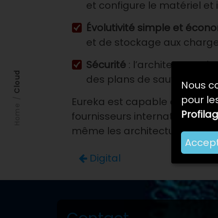
et configure le matériel et in
Évolutivité simple et écon
et de stockage aux charges 
Sécurité
: l’architecture c
Cloud
des plans de sauvegarde au
Nous co
pour les
/
Eureka est capable de propos
Home
Profila
fournisseurs internationaux,
même les architectures les p
Accep
Digital