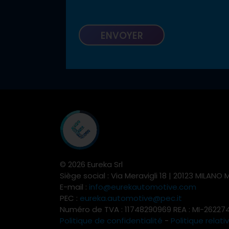
© 2026 Eureka Srl
Siège social : Via Meravigli 18 | 20123 MILANO M
E-mail :
info@eurekautomotive.com
PEC :
eureka.automotive@pec.it
Numéro de TVA : 11748290969 REA : MI-26227
Politique de confidentialité
-
Politique relat