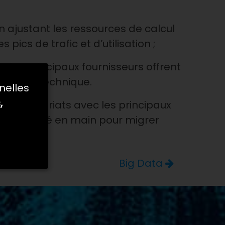
 en ajustant les ressources de calcul
ics de trafic et d’utilisation ;
t les principaux fournisseurs offrent
vention technique.
nelles
,
 partenariats avec les principaux
nement clé en main pour migrer
Big Data