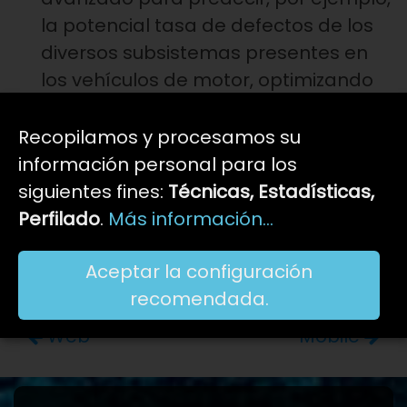
la potencial tasa de defectos de los
diversos subsistemas presentes en
los vehículos de motor, optimizando
el mantenimiento y la seguridad.
Recopilamos y procesamos su
Estas competencias y las aplicaciones
información personal para los
desarrolladas están a la entera
siguientes fines:
Técnicas, Estadísticas,
disposición de nuestros clientes, tanto a
Perfilado
.
Más información...
través de la consultoría estratégica
como mediante la implementación
Aceptar la configuración
inmediata de soluciones de software.
recomendada.
Web
Mobile