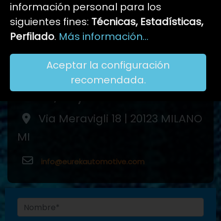
información personal para los
Cloud
Web
siguientes fines:
Técnicas, Estadísticas,
Perfilado
.
Más información...
Contact
Aceptar la configuración
recomendada.
Milano, Italy
Via Meravigli 18 | 20123 MILANO
MI
info@eurekautomotive.com